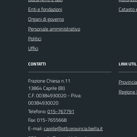
Enti e fondazioni
Catasto e
Organi di governo
Personale amministrativo
Politici
Uffici
CONTATTI
LINK UTIL
Frazione Chiesa n.11
Provincia
13864 Caprile (BI)
Regione
C.F. 00384930020 - P.Iva:
00384930020
Telefono:
015-767791
Fax: 015-7655668
E-mail: