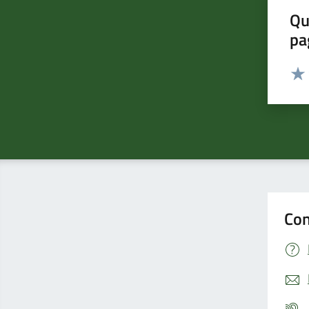
Qu
pa
Valut
Valu
Con