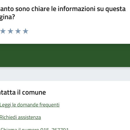
anto sono chiare le informazioni su questa
gina?
a da 1 a 5 stelle la pagina
ta 1 stelle su 5
Valuta 2 stelle su 5
Valuta 3 stelle su 5
Valuta 4 stelle su 5
Valuta 5 stelle su 5
tatta il comune
Leggi le domande frequenti
Richiedi assistenza
Chiama il numero 015-767791