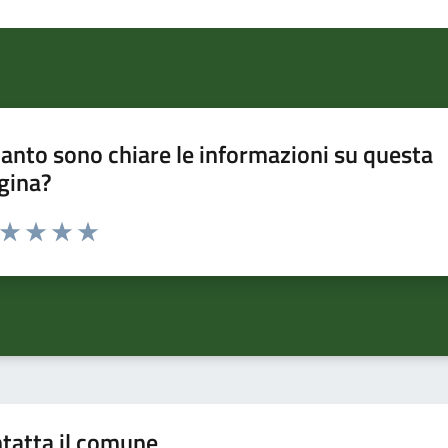
anto sono chiare le informazioni su questa
gina?
a da 1 a 5 stelle la pagina
ta 1 stelle su 5
Valuta 2 stelle su 5
Valuta 3 stelle su 5
Valuta 4 stelle su 5
Valuta 5 stelle su 5
tatta il comune