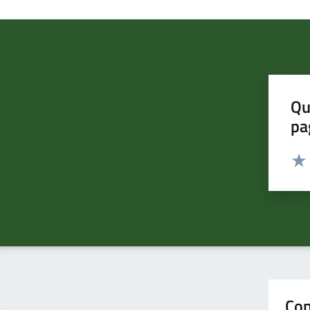
Qu
pa
Valut
Valu
Con