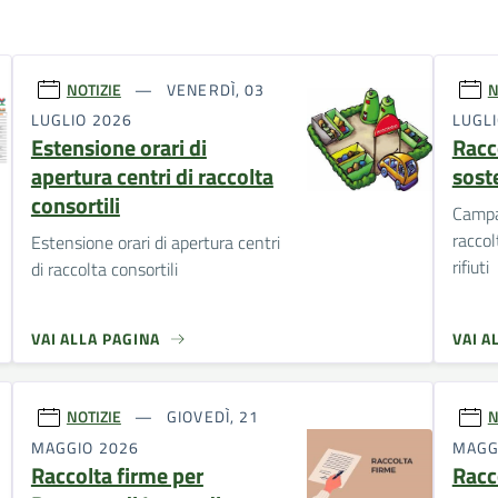
NOTIZIE
VENERDÌ, 03
N
LUGLIO 2026
LUGL
Estensione orari di
Racco
apertura centri di raccolta
soste
consortili
Campa
raccolt
Estensione orari di apertura centri
rifiuti
di raccolta consortili
VAI ALLA PAGINA
VAI A
NOTIZIE
GIOVEDÌ, 21
N
MAGGIO 2026
MAGG
Raccolta firme per
Racc