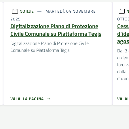
NOTIZIE
MARTEDÌ, 04 NOVEMBRE
N
2025
OTTO
Digitalizzazione Piano di Protezione
Cess
Civile Comunale su Piattaforma Tegis
d'ide
agos
Digitalizzazione Piano di Protezione Civile
Comunale su Piattaforma Tegis
Dal 3 
d'iden
loro v
dalla 
docu
VAI ALLA PAGINA
VAI A