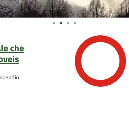
le che
oveis
incendio