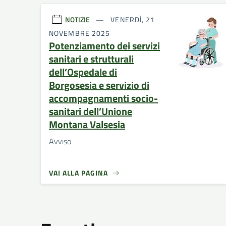
NOTIZIE
VENERDÌ, 21
NOVEMBRE 2025
Potenziamento dei servizi
sanitari e strutturali
dell’Ospedale di
Borgosesia e servizio di
accompagnamenti socio-
sanitari dell’Unione
Montana Valsesia
Avviso
VAI ALLA PAGINA