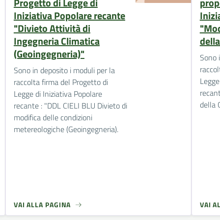
Progetto di Legge di
prop
Iniziativa Popolare recante
Iniz
"Divieto Attività di
"Modi
Ingegneria Climatica
dell
(Geoingegneria)"
Sono i
raccol
Sono in deposito i moduli per la
Legge 
raccolta firma del Progetto di
recant
Legge di Iniziativa Popolare
della 
recante : "DDL CIELI BLU Divieto di
modifica delle condizioni
metereologiche (Geoingegneria).
VAI ALLA PAGINA
VAI A