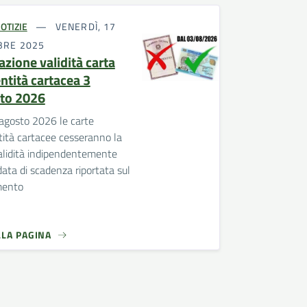
OTIZIE
VENERDÌ, 17
BRE 2025
azione validità carta
ntità cartacea 3
to 2026
agosto 2026 le carte
tità cartacee cesseranno la
alidità indipendentemente
data di scadenza riportata sul
mento
LLA PAGINA