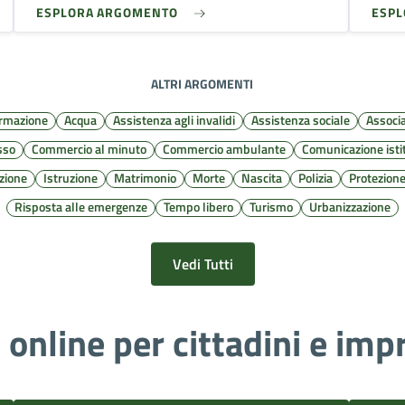
ESPLORA ARGOMENTO
ESP
ALTRI ARGOMENTI
ormazione
Acqua
Assistenza agli invalidi
Assistenza sociale
Associa
sso
Commercio al minuto
Commercio ambulante
Comunicazione isti
zione
Istruzione
Matrimonio
Morte
Nascita
Polizia
Protezione
Risposta alle emergenze
Tempo libero
Turismo
Urbanizzazione
Vedi Tutti
i online per cittadini e imp