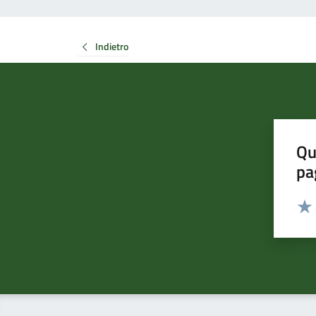
Indietro
Qu
pa
Valut
Valu