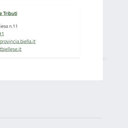
e Tributi
iesa n.11
91
rovincia.biella.it
biellese.it