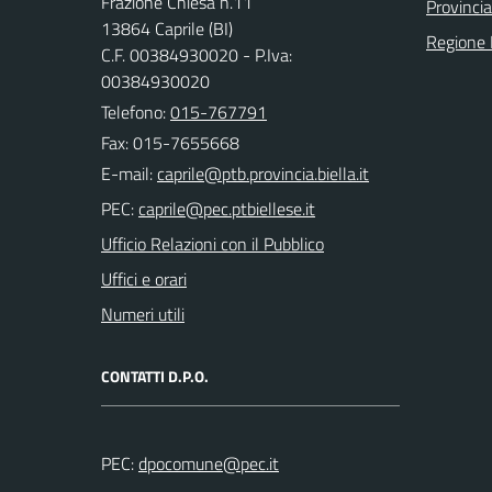
Frazione Chiesa n.11
Provincia
13864 Caprile (BI)
Regione
C.F. 00384930020 - P.Iva:
00384930020
Telefono:
015-767791
Fax: 015-7655668
E-mail:
PEC:
Ufficio Relazioni con il Pubblico
Uffici e orari
Numeri utili
CONTATTI D.P.O.
PEC: