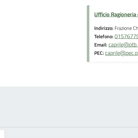
Ufficio Ragioneria 
Indirizzo:
Frazione Ch
0157677
Telefono:
caprile@ptb.p
Email:
caprile@pec.pt
PEC: