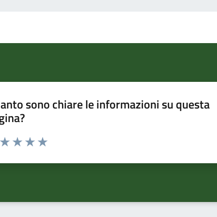
anto sono chiare le informazioni su questa
gina?
a da 1 a 5 stelle la pagina
ta 1 stelle su 5
Valuta 2 stelle su 5
Valuta 3 stelle su 5
Valuta 4 stelle su 5
Valuta 5 stelle su 5