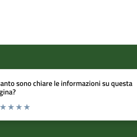
anto sono chiare le informazioni su questa
gina?
a da 1 a 5 stelle la pagina
ta 1 stelle su 5
Valuta 2 stelle su 5
Valuta 3 stelle su 5
Valuta 4 stelle su 5
Valuta 5 stelle su 5