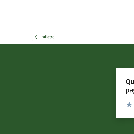
Indietro
Qu
pa
Valut
Valu