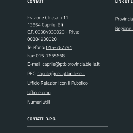
CONTATTI
LINK UTIL
Frazione Chiesa n.11
Provincia
13864 Caprile (BI)
Regione
C.F. 00384930020 - P.Iva:
00384930020
Telefono:
015-767791
Fax: 015-7655668
E-mail:
PEC:
Ufficio Relazioni con il Pubblico
Uffici e orari
Numeri utili
CONTATTI D.P.O.