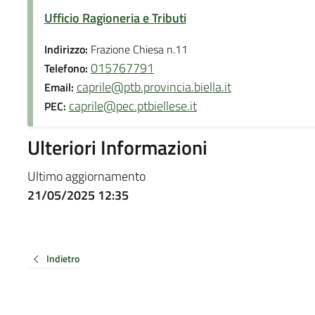
Ufficio Ragioneria e Tributi
Indirizzo:
Frazione Chiesa n.11
015767791
Telefono:
caprile@ptb.provincia.biella.it
Email:
caprile@pec.ptbiellese.it
PEC:
Ulteriori Informazioni
Ultimo aggiornamento
21/05/2025 12:35
Indietro