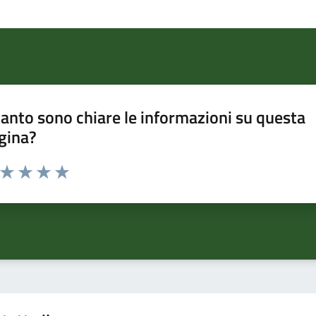
anto sono chiare le informazioni su questa
gina?
a da 1 a 5 stelle la pagina
ta 1 stelle su 5
Valuta 2 stelle su 5
Valuta 3 stelle su 5
Valuta 4 stelle su 5
Valuta 5 stelle su 5