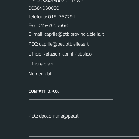
C.F. 00384930020 - P.Iva:
00384930020
Telefono:
015-767791
Fax: 015-7655668
E-mail:
PEC:
Ufficio Relazioni con il Pubblico
Uffici e orari
Numeri utili
CONTATTI D.P.O.
PEC: