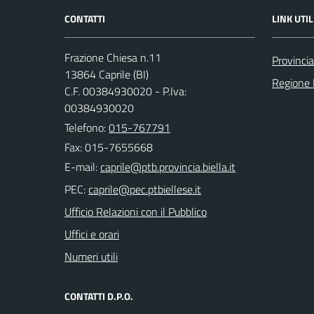
CONTATTI
LINK UTIL
Frazione Chiesa n.11
Provincia
13864 Caprile (BI)
Regione
C.F. 00384930020 - P.Iva:
00384930020
Telefono:
015-767791
Fax: 015-7655668
E-mail:
PEC:
Ufficio Relazioni con il Pubblico
Uffici e orari
Numeri utili
CONTATTI D.P.O.