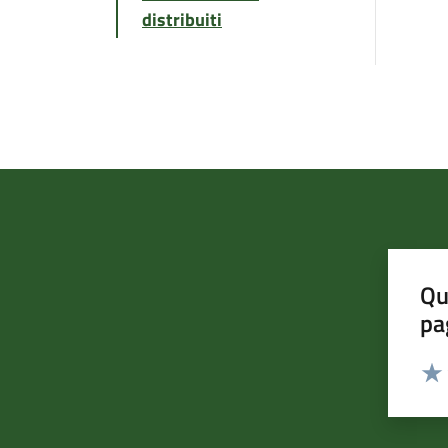
distribuiti
Qu
pa
Valut
Valu