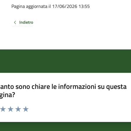
Pagina aggiornata il 17/06/2026 13:55
Indietro
anto sono chiare le informazioni su questa
gina?
a da 1 a 5 stelle la pagina
ta 1 stelle su 5
Valuta 2 stelle su 5
Valuta 3 stelle su 5
Valuta 4 stelle su 5
Valuta 5 stelle su 5