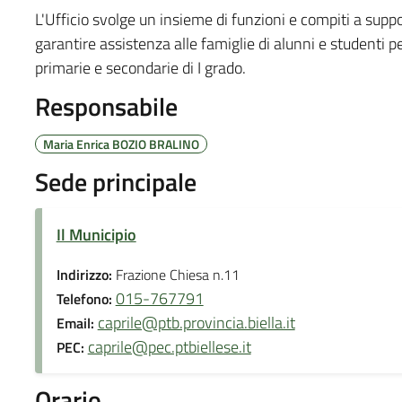
L'Ufficio svolge un insieme di funzioni e compiti a support
garantire assistenza alle famiglie di alunni e studenti per 
primarie e secondarie di I grado.
Responsabile
Maria Enrica BOZIO BRALINO
Sede principale
Il Municipio
Indirizzo:
Frazione Chiesa n.11
015-767791
Telefono:
caprile@ptb.provincia.biella.it
Email:
caprile@pec.ptbiellese.it
PEC:
Orario