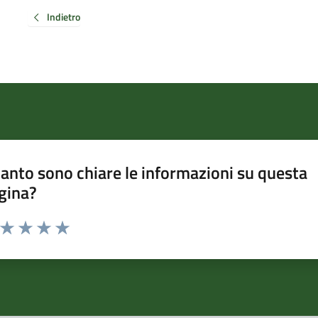
Indietro
anto sono chiare le informazioni su questa
gina?
a da 1 a 5 stelle la pagina
ta 1 stelle su 5
Valuta 2 stelle su 5
Valuta 3 stelle su 5
Valuta 4 stelle su 5
Valuta 5 stelle su 5