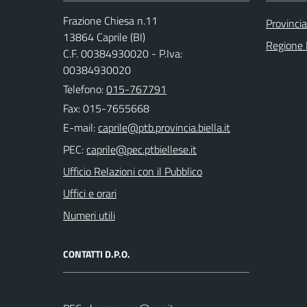
Frazione Chiesa n.11
Provincia
13864 Caprile (BI)
Regione
C.F. 00384930020 - P.Iva:
00384930020
Telefono:
015-767791
Fax: 015-7655668
E-mail:
PEC:
Ufficio Relazioni con il Pubblico
Uffici e orari
Numeri utili
CONTATTI D.P.O.