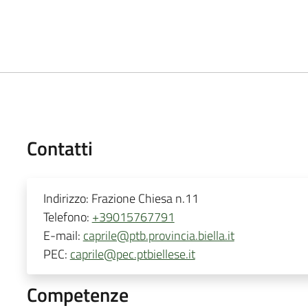
Contatti
Indirizzo:
Frazione Chiesa n.11
Telefono:
+39015767791
E-mail:
caprile@ptb.provincia.biella.it
PEC:
caprile@pec.ptbiellese.it
Competenze